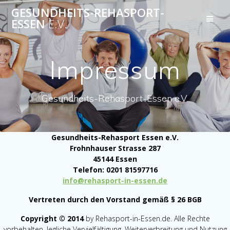
Skip
GESUNDHEITS-REHASPORT-
to
ESSEN
E.V.
content
Impressum
Gesundheits-Rehasport-Essen e.V.
Gesundheits-Rehasport Essen e.V.
Frohnhauser Strasse 287
45144 Essen
Telefon: 0201 81597716
info@rehasport-in-essen.de
Vertreten durch den Vorstand gemäß § 26 BGB
Copyright © 2014
by Rehasport-in-Essen.de. Alle Rechte
vorbehalten. Jegliche Vervielfältigung, Weiterverbreitung und Nutzung